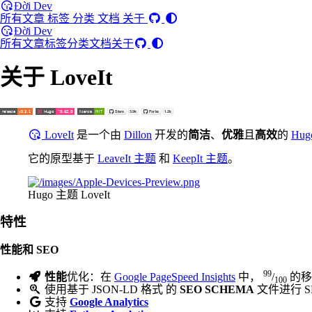
Đời Dev
所有文章
标签
分类
文档
关于
Đời Dev
所有文章
标签
分类
文档
关于
关于 LoveIt
LoveIt
是一个由
Dillon
开发的
简洁
、
优雅
且
高效
的
Hug
它的原型基于
LeaveIt 主题
和
KeepIt 主题
。
Hugo 主题 LoveIt
特性
性能和 SEO
99
性能
优化：在
Google PageSpeed Insights
中，
/
的移
100
使用基于 JSON-LD 格式 的
SEO SCHEMA
文件进行 S
支持
Google Analytics