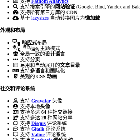
支持
Fathom Analytics
支持搜索引擎的
网站验证
(Google, Bind, Yandex and Bai
支持所有第三方库的
CDN
基于
lazysizes
自动转换图片为
懒加载
外观和布局
/
响应式
布局
浅色
/
/
主题模式
深色
全局一致的
设计语言
支持
分页
易用和自动展开的
文章目录
支持
多语言
和国际化
美观的
CSS 动画
社交和评论系统
支持
Gravatar
头像
支持本地
头像
支持多达
64
种社交链接
支持多达
28
种网站分享
支持
Disqus
评论系统
支持
Gitalk
评论系统
支持
Valine
评论系统