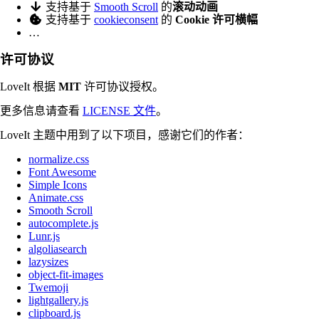
支持基于
Smooth Scroll
的
滚动动画
支持基于
cookieconsent
的
Cookie 许可横幅
…
许可协议
LoveIt 根据
MIT
许可协议授权。
更多信息请查看
LICENSE 文件
。
LoveIt 主题中用到了以下项目，感谢它们的作者：
normalize.css
Font Awesome
Simple Icons
Animate.css
Smooth Scroll
autocomplete.js
Lunr.js
algoliasearch
lazysizes
object-fit-images
Twemoji
lightgallery.js
clipboard.js