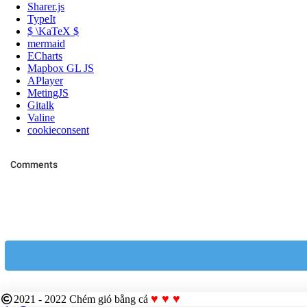
Sharer.js
TypeIt
$ \KaTeX $
mermaid
ECharts
Mapbox GL JS
APlayer
MetingJS
Gitalk
Valine
cookieconsent
♥ ♥ ♥
2021 - 2022
Chém gió bằng cả