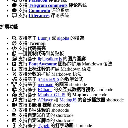
支持
Facebook
评论
系统
支持
Telegram comments
评论
系统
支持
Commento
评论系统
支持
Utterances
评论系统
扩展功能
支持基于
Lunr.js
或
algolia
的
搜索
支持
Twemoji
支持
代码高亮
一键
复制代码
到剪贴板
支持基于
lightgallery.js
的
图片画廊
支持
Font Awesome
图标
的扩展 Markdown 语法
支持
上标注释
的扩展 Markdown 语法
支持
分数
的扩展 Markdown 语法
支持基于
$ \KaTeX $
的
数学公式
支持基于
mermaid
的
图表
shortcode
支持基于
ECharts
的
交互式数据可视化
shortcode
支持基于
Mapbox GL JS
的
Mapbox
shortcode
支持基于
APlayer
和
MetingJS
的
音乐播放器
shortcode
支持
Bilibili 视频
shortcode
支持多种
注释
的 shortcode
支持
自定义样式
的 shortcode
支持
自定义脚本
的 shortcode
支持基于
TypeIt
的
打字动画
shortcode