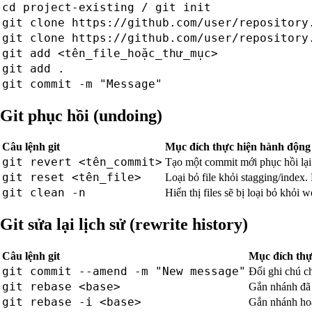
cd project-existing / git init
git clone https://github.com/user/repository
git clone https://github.com/user/repository
git add <tên_file_hoặc_thư_mục>
git add .
git commit -m "Message"
Git phục hồi (undoing)
Câu lệnh git
Mục đích thực hiện hành động
git revert <tên_commit>
Tạo một commit mới phục hồi lại
git reset <tên_file>
Loại bỏ file khỏi stagging/index.
git clean -n
Hiển thị files sẽ bị loại bỏ khỏi
Git sửa lại lịch sử (rewrite history)
Câu lệnh git
Mục đích thự
git commit --amend -m "New message"
Đổi ghi chú c
git rebase <base>
Gắn nhánh đã
git rebase -i <base>
Gắn nhánh hoà