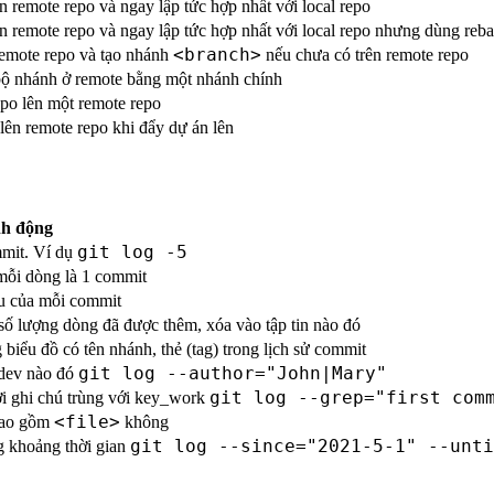
ên remote repo và ngay lập tức hợp nhất với local repo
ên remote repo và ngay lập tức hợp nhất với local repo nhưng dùng reb
<branch>
emote repo và tạo nhánh
nếu chưa có trên remote repo
bộ nhánh ở remote bằng một nhánh chính
epo lên một remote repo
 lên remote repo khi đẩy dự án lên
nh động
git log -5
mmit. Ví dụ
mỗi dòng là 1 commit
u của mỗi commit
số lượng dòng đã được thêm, xóa vào tập tin nào đó
biểu đồ có tên nhánh, thẻ (tag) trong lịch sử commit
git log --author="John|Mary"
 dev nào đó
git log --grep="first com
ời ghi chú trùng với key_work
<file>
bao gồm
không
git log --since="2021-5-1" --unti
g khoảng thời gian