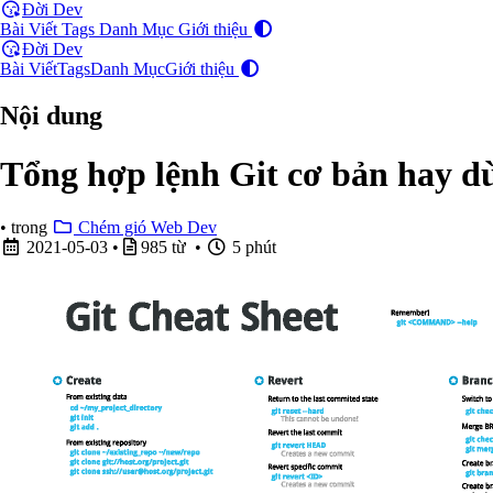
Đời Dev
Bài Viết
Tags
Danh Mục
Giới thiệu
Đời Dev
Bài Viết
Tags
Danh Mục
Giới thiệu
Nội dung
Tổng hợp lệnh Git cơ bản hay dù
•
trong
Chém gió Web Dev
2021-05-03
•
985 từ •
5 phút