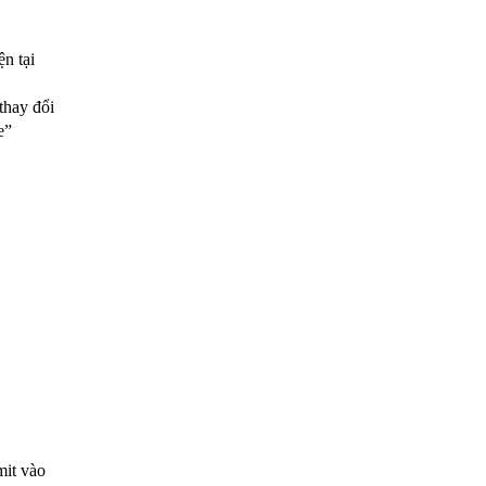
n tại
thay đổi
e”
mit vào