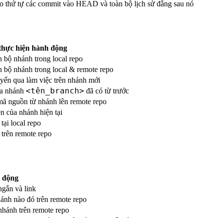
o thứ tự các commit vào HEAD và toàn bộ lịch sử đằng sau nó
thực hiện hành động
n bộ nhánh trong local repo
àn bộ nhánh trong local & remote repo
yển qua làm việc trên nhánh mới
<tên_branch>
a nhánh
đã có từ trước
ã nguồn từ nhánh lên remote repo
n của nhánh hiện tại
tại local repo
trên remote repo
h động
ngắn và link
hánh nào đó trên remote repo
nhánh trên remote repo