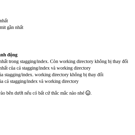
nhất
mit gần nhất
ành động
hất trong stagging/index. Còn working directory không bị thay đổi
hất của cả stagging/index và working directory
a stagging/index. working directory không bị thay đổi
a cả stagging/index và working directory
ào bên dưới nếu có bất cứ thắc mắc nào nhé
.