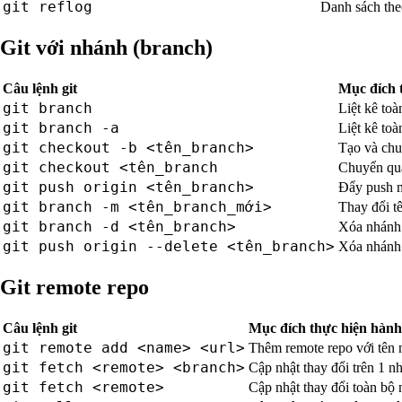
git reflog
Danh sách the
Git với nhánh (branch)
Câu lệnh git
Mục đích 
git branch
Liệt kê toà
git branch -a
Liệt kê to
git checkout -b <tên_branch>
Tạo và chu
git checkout <tên_branch
Chuyển qu
git push origin <tên_branch>
Đẩy push m
git branch -m <tên_branch_mới>
Thay đổi tê
git branch -d <tên_branch>
Xóa nhánh 
git push origin --delete <tên_branch>
Xóa nhánh 
Git remote repo
Câu lệnh git
Mục đích thực hiện hàn
git remote add <name> <url>
Thêm remote repo với tên 
git fetch <remote> <branch>
Cập nhật thay đổi trên 1 n
git fetch <remote>
Cập nhật thay đổi toàn bộ 