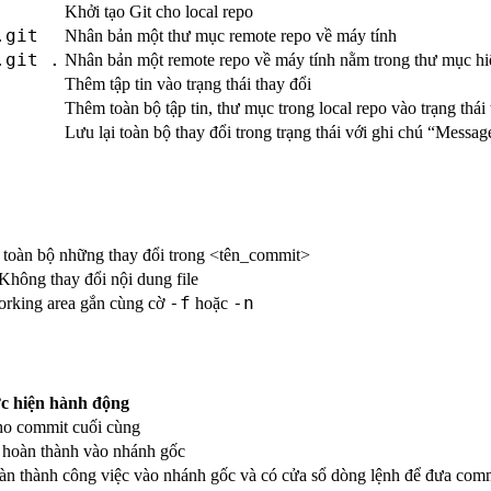
Khởi tạo Git cho local repo
.git
Nhân bản một thư mục remote repo về máy tính
.git .
Nhân bản một remote repo về máy tính nằm trong thư mục hiệ
Thêm tập tin vào trạng thái thay đổi
Thêm toàn bộ tập tin, thư mục trong local repo vào trạng thái 
Lưu lại toàn bộ thay đổi trong trạng thái với ghi chú “Messag
 toàn bộ những thay đổi trong <tên_commit>
 Không thay đổi nội dung file
-f
-n
 working area gắn cùng cờ
hoặc
c hiện hành động
ho commit cuối cùng
 hoàn thành vào nhánh gốc
n thành công việc vào nhánh gốc và có cửa sổ dòng lệnh để đưa com