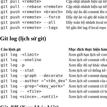
git pull <remote>
Cập nhật nhánh hiện tại tr
git pull --rebase <remote>
Cập nhật nhánh hiện tại tr
git push <remote> <branch>
Đẩy dự án đã commit lên r
git push <remote> --force
Đẩy dự án và ghi đè toàn 
git push <remote> --all
Đẩy toàn bộ nhánh local r
git push <remote> --tags
Sẽ gắn thẻ tag ở local repo
Git log (lịch sử git)
Câu lệnh git
Mục đích thực hiện hà
git log -<limit>
Xem giới hạn lịch sử co
git log --oneline
Xem lịch sử commit với 
git log -p
Xem đầy đủ sự khác nha
git log --stat
Xem lịch sử có thống kê 
git log --graph --decorate
Xem lịch sử commit dạng 
git log --author ="<tên_dev"
Xem lịch sử commit của
git log --grep="<key_work>"
Xem lịch sử commit có l
git log -- <file>
Xem lịch sử commit có 
git log <since>..<until>
Xem lịch sử commit tron