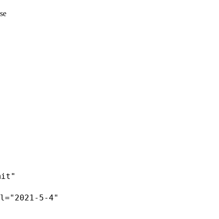
ase
mit"
l="2021-5-4"