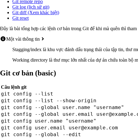
Git remote repo
Git log (lịch sử git)
Git diff (Xem khác biệt)
Git reset
Đây là bài tổng hợp các lệnh cơ bản trong Git để khi mà quên thì tha
Một vài thông tin
Stagging/index là khu vực đánh dấu trạng thái của tập tin, thư 
Working directory là thư mục lớn nhất của dự án chứa toàn bộ
Git cơ bản (basic)
Câu lệnh git
git config --list
git config --list --show-origin
git config --global user.name "username"
git config --global user.email
user@example.
git config user.name "username"
git config user.email
user@example.com
git config --global --edit