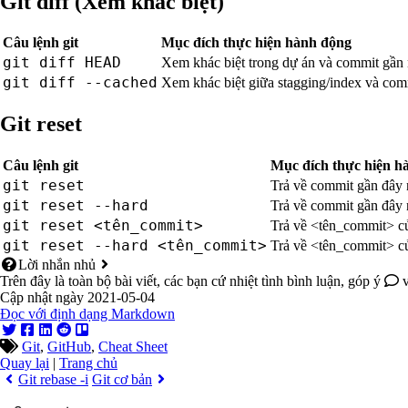
Git diff (Xem khác biệt)
Câu lệnh git
Mục đích thực hiện hành động
git diff HEAD
Xem khác biệt trong dự án và commit gần 
git diff --cached
Xem khác biệt giữa stagging/index và com
Git reset
Câu lệnh git
Mục đích thực hiện h
git reset
Trả về commit gần đây n
git reset --hard
Trả về commit gần đây n
git reset <tên_commit>
Trả về <tên_commit> củ
git reset --hard <tên_commit>
Trả về <tên_commit> củ
Lời nhắn nhủ
Trên đây là toàn bộ bài viết, các bạn cứ nhiệt tình bình luận, góp ý
v
Cập nhật ngày 2021-05-04
Đọc với định dạng Markdown
Git
,
GitHub
,
Cheat Sheet
Quay lại
|
Trang chủ
Git rebase -i
Git cơ bản