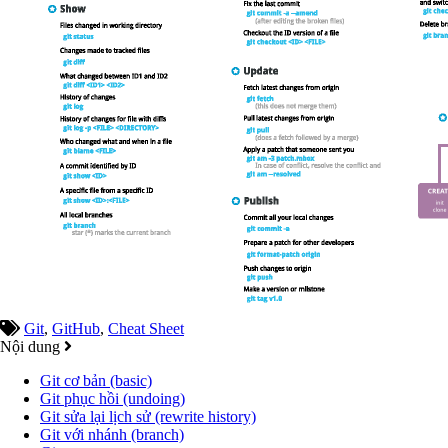
Git
,
GitHub
,
Cheat Sheet
Nội dung
Git cơ bản (basic)
Git phục hồi (undoing)
Git sửa lại lịch sử (rewrite history)
Git với nhánh (branch)