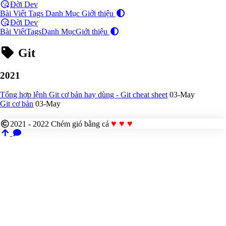
Đời Dev
Bài Viết
Tags
Danh Mục
Giới thiệu
Đời Dev
Bài Viết
Tags
Danh Mục
Giới thiệu
Git
2021
Tổng hợp lệnh Git cơ bản hay dùng - Git cheat sheet
03-May
Git cơ bản
03-May
♥ ♥ ♥
2021 - 2022
Chém gió bằng cả