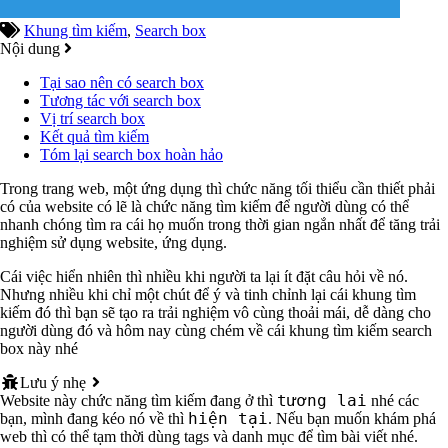
Khung tìm kiếm
,
Search box
Nội dung
Tại sao nên có search box
Tương tác với search box
Vị trí search box
Kết quả tìm kiếm
Tóm lại search box hoàn hảo
Trong trang web, một ứng dụng thì chức năng tối thiểu cần thiết phải
có của website có lẽ là chức năng tìm kiếm để người dùng có thể
nhanh chóng tìm ra cái họ muốn trong thời gian ngắn nhất để tăng trải
nghiệm sử dụng website, ứng dụng.
Cái việc hiển nhiên thì nhiều khi người ta lại ít đặt câu hỏi về nó.
Nhưng nhiều khi chỉ một chút để ý và tinh chỉnh lại cái khung tìm
kiếm đó thì bạn sẽ tạo ra trải nghiệm vô cùng thoải mái, dễ dàng cho
người dùng đó và hôm nay cùng chém về cái khung tìm kiếm search
box này nhé
Lưu ý nhẹ
tương lai
Website này chức năng tìm kiếm đang ở thì
nhé các
hiện tại
bạn, mình đang kéo nó về thì
. Nếu bạn muốn khám phá
web thì có thể tạm thời dùng tags và danh mục để tìm bài viết nhé.