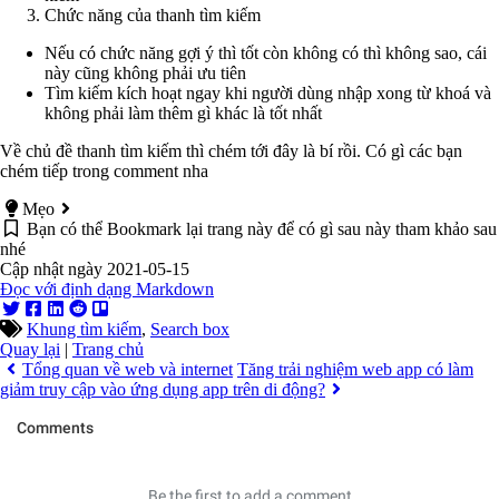
Chức năng của thanh tìm kiếm
Nếu có chức năng gợi ý thì tốt còn không có thì không sao, cái
này cũng không phải ưu tiên
Tìm kiếm kích hoạt ngay khi người dùng nhập xong từ khoá và
không phải làm thêm gì khác là tốt nhất
Về chủ đề thanh tìm kiếm thì chém tới đây là bí rồi. Có gì các bạn
chém tiếp trong comment nha
Mẹo
Bạn có thể Bookmark lại trang này để có gì sau này tham khảo sau
nhé
Cập nhật ngày 2021-05-15
Đọc với định dạng Markdown
Khung tìm kiếm
,
Search box
Quay lại
|
Trang chủ
Tổng quan về web và internet
Tăng trải nghiệm web app có làm
giảm truy cập vào ứng dụng app trên di động?