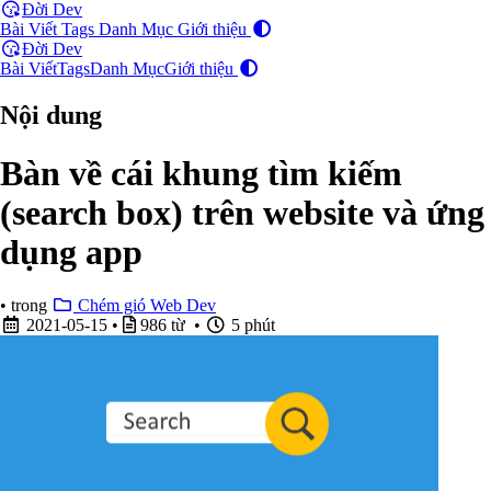
Đời Dev
Bài Viết
Tags
Danh Mục
Giới thiệu
Đời Dev
Bài Viết
Tags
Danh Mục
Giới thiệu
Nội dung
Bàn về cái khung tìm kiếm
(search box) trên website và ứng
dụng app
•
trong
Chém gió Web Dev
2021-05-15
•
986 từ •
5 phút