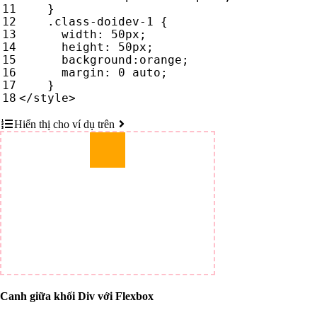
}
.
class-doidev-1
{
width
:
50
px
;
height
:
50
px
;
background
:
orange
;
margin
:
0
auto
;
}
</
style
>
Hiển thị cho ví dụ trên
Canh giữa khối Div với Flexbox