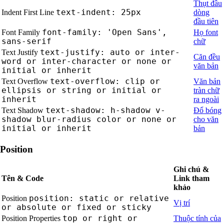
Thụt đầu
text-indent: 25px
Indent First Line
dòng
đầu tiên
font-family: 'Open Sans',
Font Family
Họ font
sans-serif
chữ
text-justify: auto or inter-
Text Justify
Căn đều
word or inter-character or none or
văn bản
initial or inherit
text-overflow: clip or
Text Overflow
Văn bản
ellipsis or string or initial or
tràn chữ
inherit
ra ngoài
text-shadow: h-shadow v-
Text Shadow
Đổ bóng
shadow blur-radius color or none or
cho văn
initial or inherit
bản
Position
Ghi chú &
Tên & Code
Link tham
khảo
position: static or relative
Position
Vị trí
or absolute or fixed or sticky
top or right or
Position Properties
Thuộc tính của