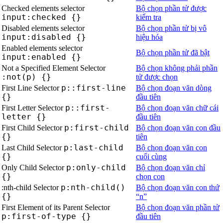
Checked elements selector
Bộ chọn phần tử được
input:checked {}
kiểm tra
Disabled elements selector
Bộ chọn phần tử bị vô
input:disabled {}
hiệu hóa
Enabled elements selector
Bộ chọn phần tử đã bật
input:enabled {}
Not a Specified Element Selector
Bộ chọn không phải phần
:not(p) {}
tử được chọn
p::first-line
First Line Selector
Bộ chọn đoạn văn dòng
{}
đầu tiên
p::first-
First Letter Selector
Bộ chọn đoạn văn chữ cái
letter {}
đầu tiên
p:first-child
First Child Selector
Bộ chọn đoạn văn con đầu
{}
tiên
p:last-child
Last Child Selector
Bộ chọn đoạn văn con
{}
cuối cùng
p:only-child
Only Child Selector
Bộ chọn đoạn văn chỉ
{}
chọn con
p:nth-child()
:nth-child Selector
Bộ chọn đoạn văn con thứ
{}
“n”
First Element of its Parent Selector
Bộ chọn đoạn văn phần tử
p:first-of-type {}
đầu tiên