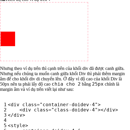
Nhưng theo ví dụ trên thì cạnh trên của khối div đã được canh giữa.
Nhưng nếu chúng ta muốn canh giữa khối Div thì phải thêm margin
âm để cho khối div di chuyển lên. Ở đây vì độ cao của khối Div là
chia cho 2
25px
50px nên ta phải lấy độ cao
bằng
chính là
margin âm và ví dụ trên viết lại như sau:
<
div
class
=
"container-doidev-4"
>
<
div
class
=
"class-doidev-4"
></
div
>
</
div
>
<
style
>