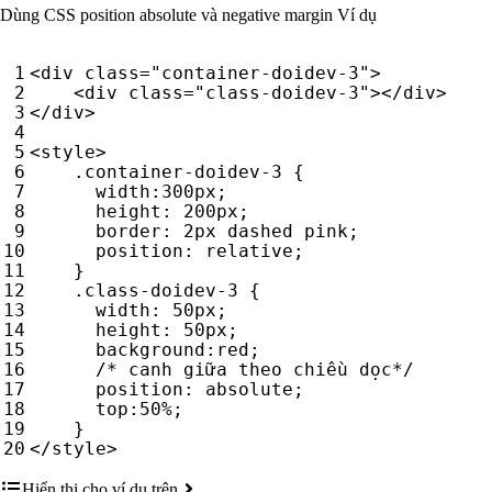
Dùng CSS position absolute và negative margin Ví dụ
<
div
class
=
"container-doidev-3"
>
<
div
class
=
"class-doidev-3"
></
div
>
</
div
>
<
style
>
.
container-doidev-3
{
width
:
300
px
;
height
:
200
px
;
border
:
2
px
dashed
pink
;
position
:
relative
;
}
.
class-doidev-3
{
width
:
50
px
;
height
:
50
px
;
background
:
red
;
/* canh giữa theo chiều dọc*/
position
:
absolute
;
top
:
50
%
;
}
</
style
>
Hiển thị cho ví dụ trên