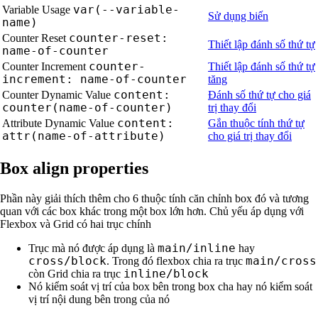
var(--variable-
Variable Usage
Sử dụng biến
name)
counter-reset:
Counter Reset
Thiết lập đánh số thứ tự
name-of-counter
counter-
Counter Increment
Thiết lập đánh số thứ tự
increment: name-of-counter
tăng
content:
Counter Dynamic Value
Đánh số thứ tự cho giá
counter(name-of-counter)
trị thay đổi
content:
Attribute Dynamic Value
Gắn thuộc tính thứ tự
attr(name-of-attribute)
cho giá trị thay đổi
Box align properties
Phần này giải thích thêm cho 6 thuộc tính căn chỉnh box đó và tương
quan với các box khác trong một box lớn hơn. Chủ yếu áp dụng với
Flexbox và Grid có hai trục chính
main/inline
Trục mà nó được áp dụng là
hay
cross/block
main/cross
. Trong đó flexbox chia ra trục
inline/block
còn Grid chia ra trục
Nó kiểm soát vị trí của box bên trong box cha hay nó kiểm soát
vị trí nội dung bên trong của nó