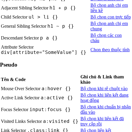
Bộ chọn anh chị em
h1 + p {}
Adjacent Sibling Selector
liền kề
ul > li {}
Child Selector
Bộ chọn con trực tiếp
Bộ chọn anh chị em
h1 ~ p {}
General Sibling Selector
chung
Bộ chọn các con
p a {}
Descendant Selector
cháu
Attribute Selector
Chon theo thuộc tính
div[attribute="SomeValue"] {}
Pseudo
Ghi chú & Link tham
Tên & Code
khảo
a:hover {}
Mouse Over Selector
Bộ chọn khi rê chuột vào
Bộ chọn khi liên kết đang
a:active {}
Active Link Selector
hoạt động
Bộ chọn khi chuẩn bị nhận
input:focus {}
Focus Selector
đầu vào
Bộ chọn khi liên kết đã
a:visited {}
Visited Links Selector
truy cập rồi
.class:link {}
Link Selector
Bộ chọn liên kết