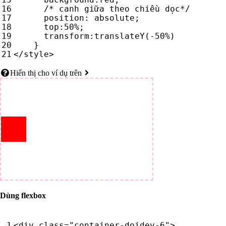
/* canh giữa theo chiều dọc*/
position
:
absolute
;
top
:
50
%
;
transform
:
translateY
(
-50
%
)
}
</
style
>
Hiển thị cho ví dụ trên
Dùng flexbox
<
div
class
=
"container-doidev-6"
>