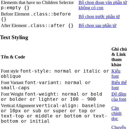
Elements that have no Children Selector
Bộ chọn đoạn văn phần tử
p:empty {}
không có con
.class::before
Before Element
Bộ chọn trước phần tử
{}
.class::after {}
After Element
Bộ chọn sau phần tử
Text Styling
Ghi chú
& Link
Tên & Code
tham
khảo
font-style: normal or italic or
Font style
Kiểu
oblique
font
font-variant: normal or
Font Variant
Biến thể
small-caps
font
font-weight: normal or bold
Font Weight
Độ đậm
or bolder or lighter or 100 - 900
của font
vertical-align: baseline
Vertical Alignment
Căn
or 10px or sub or super or top or
chỉnh
text-top or middle or bottom or text-
dọc
bottom or initial
Chuyển