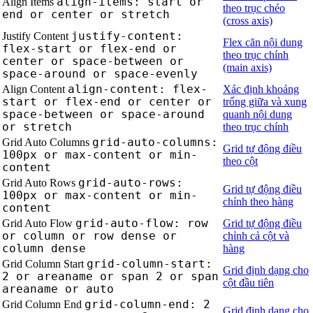
align-items: start or
Align Items
theo trục chéo
end or center or stretch
(cross axis)
justify-content:
Justify Content
Flex căn nội dung
flex-start or flex-end or
theo trục chính
center or space-between or
(main axis)
space-around or space-evenly
align-content: flex-
Align Content
Xác định khoảng
start or flex-end or center or
trống giữa và xung
space-between or space-around
quanh nội dung
or stretch
theo trục chính
grid-auto-columns:
Grid Auto Columns
Grid tự động điều
100px or max-content or min-
theo cột
content
grid-auto-rows:
Grid Auto Rows
Grid tự động điều
100px or max-content or min-
chỉnh theo hàng
content
grid-auto-flow: row
Grid Auto Flow
Grid tự động điều
or column or row dense or
chỉnh cả cột và
column dense
hàng
grid-column-start:
Grid Column Start
Grid định dạng cho
2 or areaname or span 2 or span
cột đầu tiên
areaname or auto
grid-column-end: 2
Grid Column End
Grid định dạng cho