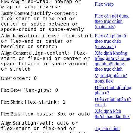
flex-wrap: nowrap or
Flex Wrap
Flex wrap
wrap or wrap-reverse
justify-content:
Justify Content
Flex căn nội dung
flex-start or flex-end or
theo trục chính
center or space-between or
(main axis)
space-around or space-evenly
align-items: flex-start
Align Items
Flex căn phần tử
or flex-end or center or
theo trục chéo
baseline or stretch
(cross axis)
align-content: flex-
Align Content
Xác định khoảng
start or flex-end or center or
trống giữa và xung
space-between or space-around
quanh nội dung
or stretch
theo trục chính
Vị trí đặt phần tử
order: 0
Order
trong flex
Điều chỉnh độ rộng
flex-grow: 0
Flex Grow
phần tử
Điều chỉnh phần tử
flex-shrink: 1
Flex Shrink
co lại
Xác định kích
flex-basis: 3px or auto
Flex Basis
thước ban đầu flex
align-self: auto or
Align Self
flex-start or flex-end or
Tự căn chỉnh