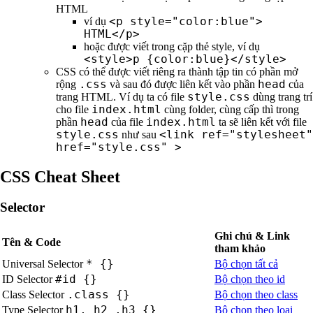
HTML
<p style="color:blue">
ví dụ
HTML</p>
hoặc được viết trong cặp thẻ style, ví dụ
<style>p {color:blue}</style>
CSS có thể được viết riêng ra thành tập tin có phần mở
.css
head
rộng
và sau đó được liên kết vào phần
của
style.css
trang HTML. Ví dụ ta có file
dùng trang trí
index.html
cho file
cùng folder, cùng cấp thì trong
head
index.html
phần
của file
ta sẽ liên kết với file
style.css
<link ref="stylesheet"
như sau
href="style.css" >
CSS Cheat Sheet
Selector
Ghi chú & Link
Tên & Code
tham khảo
* {}
Universal Selector
Bộ chọn tất cả
#id {}
ID Selector
Bộ chọn theo id
.class {}
Class Selector
Bộ chọn theo class
h1, h2 ,h3 {}
Type Selector
Bộ chọn theo loại