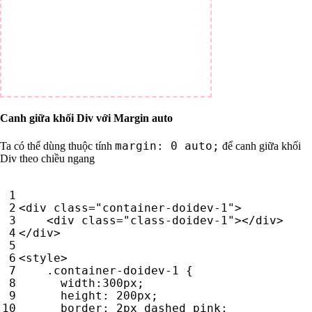
Canh giữa khối Div với Margin auto
margin: 0 auto;
Ta có thể dùng thuộc tính
để canh giữa khối
Div theo chiều ngang
<
div
class
=
"container-doidev-1"
>
<
div
class
=
"class-doidev-1"
></
div
>
</
div
>
<
style
>
.
container-doidev-1
{
width
:
300
px
;
height
:
200
px
;
border
:
2
px
dashed
pink
;