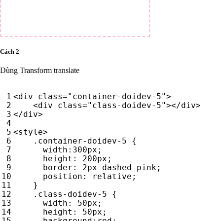
Cách 2
Dùng Transform translate
<
div
class
=
"container-doidev-5"
>
<
div
class
=
"class-doidev-5"
></
div
>
</
div
>
<
style
>
.
container-doidev-5
{
width
:
300
px
;
height
:
200
px
;
border
:
2
px
dashed
pink
;
position
:
relative
;
}
.
class-doidev-5
{
width
:
50
px
;
height
:
50
px
;
background
:
red
;