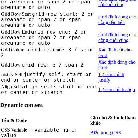
or areaname or span 2 or span
cột cuối cùng
areaname or auto
grid-row-start: 2 or
Grid Row Start
Grid định dạng cho
areaname or span 2 or span
dòng đầu tiên
areaname or auto
grid-row-end: 2 or
Grid Row End
Grid định dạng cho
areaname or span 2 or span
dòng cuối cùng
areaname or auto
grid-column: 3 / span
Grid Column
Xác định cột cho
2
Grid
Xác định dòng cho
grid-row: 3 / span 2
Grid Row
Grid
justify-self: start or
Justify Self
Tự căn chỉnh
end or center or stretch
justify
align-self: start or end
Align Self
Tự căn chỉnh align
or center or stretch
Dynamic content
Ghi chú & Link tham
Tên & Code
khảo
--variable-name:
CSS Variable
Biến trong CSS
value