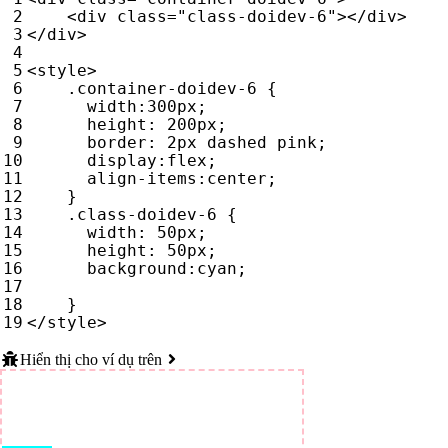
<
div
class
=
"class-doidev-6"
></
div
>
</
div
>
<
style
>
.
container-doidev-6
{
width
:
300
px
;
height
:
200
px
;
border
:
2
px
dashed
pink
;
display
:
flex
;
align-items
:
center
;
}
.
class-doidev-6
{
width
:
50
px
;
height
:
50
px
;
background
:
cyan
;
}
</
style
>
Hiển thị cho ví dụ trên