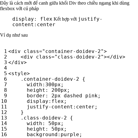
Đây là cách mới để canh giữa khối Div theo chiều ngang khi dùng
flexbox với cú pháp
display: flex
justify-
Kết hợp với
content:center
Ví dụ như sau
<
div
class
=
"container-doidev-2"
>
<
div
class
=
"class-doidev-2"
></
div
>
</
div
>
<
style
>
.
container-doidev-2
{
width
:
300
px
;
height
:
200
px
;
border
:
2
px
dashed
pink
;
display
:
flex
;
justify-content
:
center
;
}
.
class-doidev-2
{
width
:
50
px
;
height
:
50
px
;
background
:
purple
;