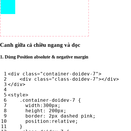
Canh giữa cả chiều ngang và dọc
1. Dùng Position absolute & negative margin
<
div
class
=
"container-doidev-7"
>
<
div
class
=
"class-doidev-7"
></
div
>
</
div
>
<
style
>
.
container-doidev-7
{
width
:
300
px
;
height
:
200
px
;
border
:
2
px
dashed
pink
;
position
:
relative
;
}