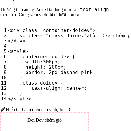
text-align:
Thường thì canh giữa text ta dùng như sau
center
Cùng xem ví dụ bên dưới nhu sau:
<
div
class
=
"container-doidev"
>
<
p
class
=
"class-doidev"
>
Đời Dev chém g
</
div
>
<
style
>
.
container-doidev
{
width
:
300
px
;
height
:
200
px
;
border
:
2
px
dashed
pink
;
}
.
class-doidev
{
text-align
:
center
;
}
</
style
>
Hiển thị Giao diện cho ví dụ trên
Đời Dev chém gió