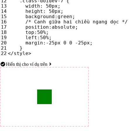
.
class-doidev-7
{
width
:
50
px
;
height
:
50
px
;
background
:
green
;
/* Canh giữa hai chiều ngang dọc */
position
:
absolute
;
top
:
50
%
;
left
:
50
%
;
margin
:
-25
px
0
0
-25
px
;
}
</
style
>
Hiển thị cho ví dụ trên