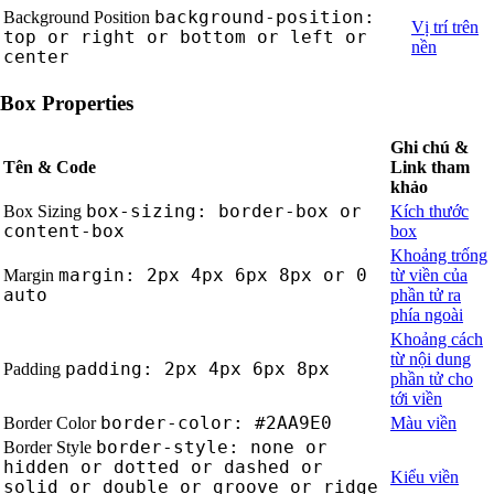
background-position:
Background Position
Vị trí trên
top or right or bottom or left or
nền
center
Box Properties
Ghi chú &
Tên & Code
Link tham
khảo
box-sizing: border-box or
Box Sizing
Kích thước
content-box
box
Khoảng trống
margin: 2px 4px 6px 8px or 0
Margin
từ viền của
auto
phần tử ra
phía ngoài
Khoảng cách
từ nội dung
padding: 2px 4px 6px 8px
Padding
phần tử cho
tới viền
border-color: #2AA9E0
Border Color
Màu viền
border-style: none or
Border Style
hidden or dotted or dashed or
Kiểu viền
solid or double or groove or ridge