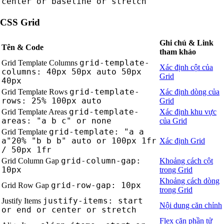
center or baseline or stretch
CSS Grid
Ghi chú & Link
Tên & Code
tham khảo
grid-template-
Grid Template Columns
Xác định cột của
columns: 40px 50px auto 50px
Grid
40px
grid-template-
Grid Template Rows
Xác định dòng của
rows: 25% 100px auto
Grid
grid-template-
Grid Template Areas
Xác định khu vực
areas: "a b c" or none
của Grid
grid-template: "a a
Grid Template
a"20% "b b b" auto or 100px 1fr
Xác định Grid
/ 50px 1fr
grid-column-gap:
Grid Column Gap
Khoảng cách cột
10px
trong Grid
Khoảng cách dòng
grid-row-gap: 10px
Grid Row Gap
trong Grid
justify-items: start
Justify Items
Nội dung căn chỉnh
or end or center or stretch
Flex căn phần tử