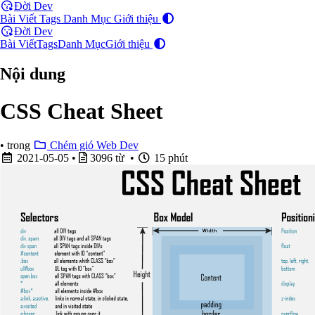
Đời Dev
Bài Viết
Tags
Danh Mục
Giới thiệu
Đời Dev
Bài Viết
Tags
Danh Mục
Giới thiệu
Nội dung
CSS Cheat Sheet
•
trong
Chém gió Web Dev
2021-05-05
•
3096 từ •
15 phút