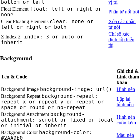
bottom or left
vị trí
float: left or right or
Float Element
Phần tử nổi trôi
none
clear: none or
Clear Floating Elements
Xóa các phần
left or right or both
tử nổi
Chỉ số xác
z-index: 3 or auto or
Z Index
định lớp hiển
inherit
thị
Background
Ghi chú &
Tên & Code
Link tham
khảo
background-image: url()
Background Image
Hình nền
background-repeat:
Background Repeat
Lặp lai
repeat-x or repeat-y or repeat or
hình nền
space or round or no-repeat
background-
Background Attachment
Hình nền
attachment: scroll or fixed or local
cuộn kèm
or initial or inherit
background-color:
Background Color
Màu nền
#2AA9E0