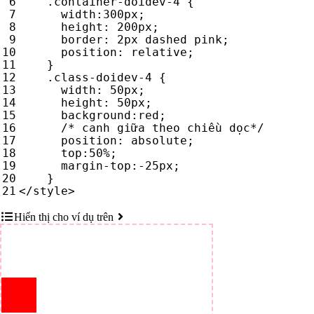
.
container-doidev-4
{
width
:
300
px
;
height
:
200
px
;
border
:
2
px
dashed
pink
;
position
:
relative
;
}
.
class-doidev-4
{
width
:
50
px
;
height
:
50
px
;
background
:
red
;
/* canh giữa theo chiều dọc*/
position
:
absolute
;
top
:
50
%
;
margin-top
:
-25
px
;
}
</
style
>
Hiển thị cho ví dụ trên