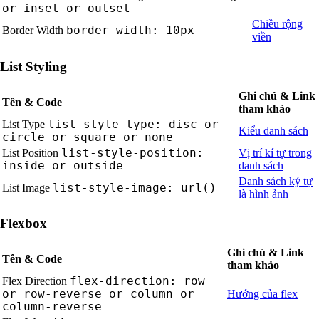
or inset or outset
Chiều rộng
border-width: 10px
Border Width
viền
List Styling
Ghi chú & Link
Tên & Code
tham khảo
list-style-type: disc or
List Type
Kiểu danh sách
circle or square or none
list-style-position:
List Position
Vị trí kí tự trong
inside or outside
danh sách
Danh sách ký tự
list-style-image: url()
List Image
là hình ảnh
Flexbox
Ghi chú & Link
Tên & Code
tham khảo
flex-direction: row
Flex Direction
or row-reverse or column or
Hướng của flex
column-reverse