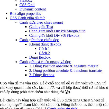
Flexbox
CSS Grid
Dynamic content
Box align properties
CSS Canh giữa đủ thứ
Canh giữa theo chiều ngang
Canh giữa Text
Canh giữa khối Div với Margin auto
Canh giữa khối Div với Flexbox
Canh giữa theo chiều dọc
Không dùng flexbox
Cách 1
Cách 2
Dùng flexbox
Canh giữa cả chiều ngang và dọc
1. Dùng Position absolute & negative margin
2. Dùng position absolute & transform translate
3. Dùng flexbox
CSS vừa dễ mà vừa khó. Dễ ở chỗ học thì dễ vì làm việc với CSS thì
chỉ xoay quanh màu sắc, kích thước và cái hộp (box) thôi cơ mà khó ở
chỗ áp dụng (chủ thớt chém như đúng rồi
).
Bài chém này tổng hợp kiến thức về CSS dưới dạng Cheat Sheet để
cho mọi người tham khảo khi cần thiết. Đồng thời bonus thêm một cái
vô cùng đau đầu trong CSS là
Canh giữa đủ thứ