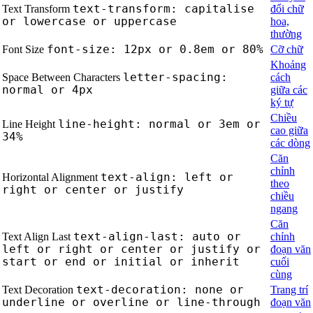
text-transform: capitalise
Text Transform
đổi chữ
or lowercase or uppercase
hoa,
thường
font-size: 12px or 0.8em or 80%
Font Size
Cỡ chữ
Khoảng
letter-spacing:
Space Between Characters
cách
normal or 4px
giữa các
ký tự
Chiều
line-height: normal or 3em or
Line Height
cao giữa
34%
các dòng
Căn
chỉnh
text-align: left or
Horizontal Alignment
theo
right or center or justify
chiều
ngang
Căn
text-align-last: auto or
Text Align Last
chỉnh
left or right or center or justify or
đoạn văn
start or end or initial or inherit
cuối
cùng
text-decoration: none or
Text Decoration
Trang trí
underline or overline or line-through
đoạn văn