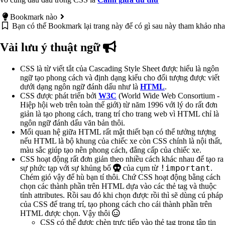
Bookmark nào
Bạn có thể Bookmark lại trang này để có gì sau này tham khảo nha
Vài lưu ý thuật ngữ
CSS là từ viết tắt của Cascading Style Sheet được hiểu là ngôn
ngữ tạo phong cách và định dạng kiểu cho đối tượng được viết
dưới dạng ngôn ngữ đánh dấu như là
HTML
.
CSS được phát triển bởi
W3C
(World Wide Web Consortium -
Hiệp hội web trên toàn thế giới) từ năm 1996 với lý do rất đơn
giản là tạo phong cách, trang trí cho trang web vì HTML chỉ là
ngôn ngữ đánh dấu văn bản thôi.
Mối quan hệ giữa HTML rất mật thiết bạn có thể tưởng tượng
nếu HTML là bộ khung của chiếc xe còn CSS chính là nội thất,
màu sắc giúp tạo nên phong cách, đẳng cấp của chiếc xe.
CSS hoạt động rất đơn giản theo nhiều cách khác nhau để tạo ra
!important
sự phức tạp với sự khủng bố
của cụm từ
.
Chém gió vậy để hù bạn tí thôi. Chứ CSS hoạt động bằng cách
chọn các thành phần trên HTML dựa vào các thẻ tag và thuộc
tính attributes. Rồi sau đó khi chọn được rồi thì sẽ dùng cú pháp
của CSS để trang trí, tạo phong cách cho cái thành phần trên
HTML được chọn. Vậy thôi
CSS có thể được chèn trực tiếp vào thẻ tag trong tập tin